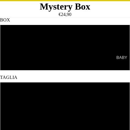
Mystery Box
€24,90
BOX
Small
Medium
BABY
Large
TAGLIA
XS
S
M