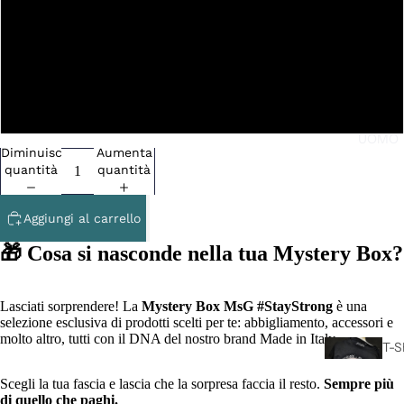
L
XL
XXL
UOMO
Diminuisci
Aumenta
quantità
quantità
Aggiungi al carrello
🎁 Cosa si nasconde nella tua Mystery Box?
Lasciati sorprendere! La
Mystery Box MsG #StayStrong
è una
selezione esclusiva di prodotti scelti per te: abbigliamento, accessori e
molto altro, tutti con il DNA del nostro brand Made in Italy.
T-S
CA
Scegli la tua fascia e lascia che la sorpresa faccia il resto.
Sempre più
L
di quello che paghi.