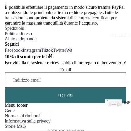
È possibile effettuare il pagamento in modo sicuro tramite PayPal
T
o utilizzando le principali carte di credito e prepagate .Tutte le
transazioni sono protette da sistemi di sicurezza certificati per
S
garantire la massima tranquillità durante l’acquisto.
L
Spedizioni
A
Politica di reso
COLLEZIO
F
Aiuto e domande
Seguici
D
Facebook
Instagram
Tiktok
Twitter
Wa
N
10% di sconto per te!
🎁
Iscriviti alla newsletter e ricevi subito il tuo regalo di benvenuto. ⚡️
Email
Iscriviti
LIN
Menu footer
"MA
Cerca
Norme sui rimborsi
IN I
Informativa sulla privacy
Storie MsG