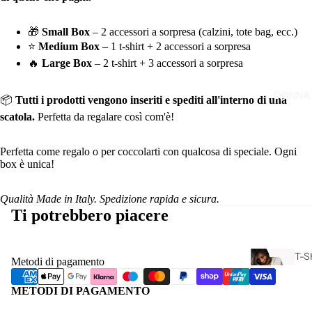
T-S
🎁
Small Box
– 2 accessori a sorpresa (calzini, tote bag, ecc.)
SP
⭐
Medium Box
– 1 t-shirt + 2 accessori a sorpresa
🔥
Large Box
– 2 t-shirt + 3 accessori a sorpresa
DONNA
📦
Tutti i prodotti vengono inseriti e spediti all'interno di una
scatola.
Perfetta da regalare così com'è!
Perfetta come regalo o per coccolarti con qualcosa di speciale. Ogni
box è unica!
Qualità Made in Italy. Spedizione rapida e sicura.
Ti potrebbero piacere
T-S
Metodi di pagamento
CA
L
METODI DI PAGAMENTO
DO