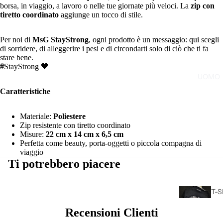
borsa, in viaggio, a lavoro o nelle tue giornate più veloci. La
zip con
tiretto coordinato
aggiunge un tocco di stile.
Per noi di
MsG StayStrong
, ogni prodotto è un messaggio: qui scegli
di sorridere, di alleggerire i pesi e di circondarti solo di ciò che ti fa
stare bene.
#StayStrong 🖤
UOMO
Caratteristiche
Materiale:
Poliestere
Zip resistente con tiretto coordinato
Misure:
22 cm x 14 cm x 6,5 cm
Perfetta come beauty, porta-oggetti o piccola compagna di
viaggio
Ti potrebbero piacere
T-S
CA
Recensioni Clienti
L