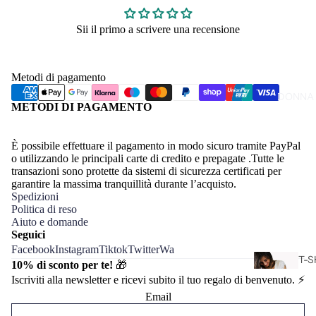
T-S
Sii il primo a scrivere una recensione
SP
Metodi di pagamento
DONNA
METODI DI PAGAMENTO
È possibile effettuare il pagamento in modo sicuro tramite PayPal
o utilizzando le principali carte di credito e prepagate .Tutte le
transazioni sono protette da sistemi di sicurezza certificati per
garantire la massima tranquillità durante l’acquisto.
Spedizioni
Politica di reso
Aiuto e domande
Seguici
Facebook
Instagram
Tiktok
Twitter
Wa
T-S
10% di sconto per te!
🎁
CA
Iscriviti alla newsletter e ricevi subito il tuo regalo di benvenuto. ⚡️
L
Email
DO