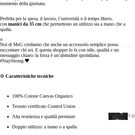
momento della giornata.
Perfetta per la spesa, il lavoro, l’università o il tempo libero,
con
manici da 35 cm
che permettono un utilizzo sia a mano che a
spalla.
Noi di MsG crediamo che anche un accessorio semplice possa
UOMO
raccontare chi sei. E questa shopper lo fa con stile, qualità e un
messaggio chiaro: la forza è un’abitudine quotidiana.
#StayStrong 🖤
⚙️
Caratteristiche tecniche
100% Cotone Canvas Organico
Tessuto certificato Control Union
T-S
Alta resistenza e qualità premium
CA
Doppio utilizzo: a mano o a spalla
L