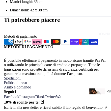
Manici lunghi: 35 cm
Dimensioni: 42 x 38 cm
T-S
SP
Ti potrebbero piacere
DONNA
Metodi di pagamento
METODI DI PAGAMENTO
È possibile effettuare il pagamento in modo sicuro tramite PayPal
o utilizzando le principali carte di credito e prepagate .Tutte le
transazioni sono protette da sistemi di sicurezza certificati per
garantire la massima tranquillità durante l’acquisto.
Spedizioni
Politica di reso
Aiuto e domande
T-S
Seguici
Facebook
Instagram
Tiktok
Twitter
Wa
CA
10% di sconto per te!
🎁
L
Iscriviti alla newsletter e ricevi subito il tuo regalo di benvenuto. ⚡️
DO