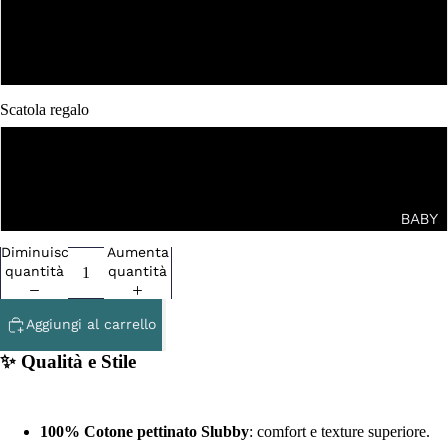
XL
XXL
Scatola regalo
NO
SI
BABY
Diminuisci
Aumenta
quantità
quantità
Aggiungi al carrello
✨ Qualità e Stile
100% Cotone pettinato Slubby
: comfort e texture superiore.