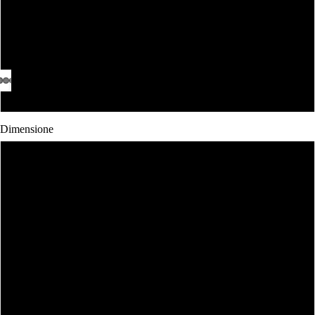
Nero
Bianca Donna
Nera Donna
Dimensione
Body 0-3 Mesi
Body 3-6 mesi
Body 6-12 mesi
Body 12-18 mesi
1-2 Anni