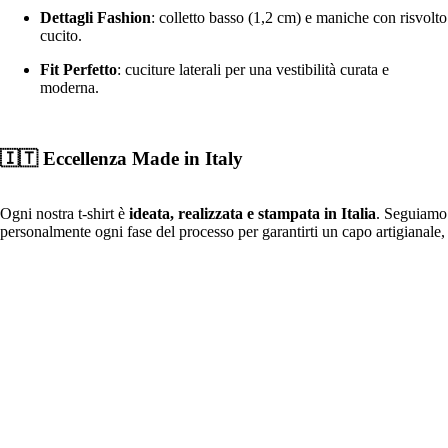
Dettagli Fashion
: colletto basso (1,2 cm) e maniche con risvolto
cucito.
Fit Perfetto
: cuciture laterali per una vestibilità curata e
moderna.
🇮🇹 Eccellenza Made in Italy
Ogni nostra t-shirt è
ideata, realizzata e stampata in Italia
. Seguiamo
personalmente ogni fase del processo per garantirti un capo artigianale,
resistente e curato in ogni minimo dettaglio.
🧼 Istruzioni per il Lavaggio
€26,90
Per far durare il tuo capo
MsG StayStrong
nel tempo:
Lavaggio:
In lavatrice a max
30 °C
(ciclo normale).