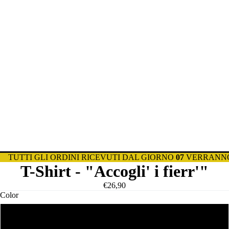
TUTTI GLI ORDINI RICEVUTI DAL GIORNO
07
VERRANNO
T-Shirt - "Accogli' i fierr'"
€26,90
Color
Bianco