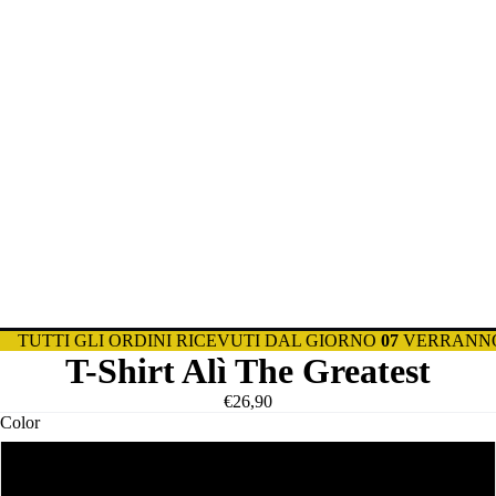
TUTTI GLI ORDINI RICEVUTI DAL GIORNO
07
VERRANNO
T-Shirt Alì The Greatest
€26,90
Color
Bianca Uomo