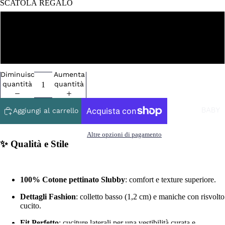
SCATOLA REGALO
NO
SI
Diminuisci
Aumenta
quantità
quantità
BABY
Aggiungi al carrello
Altre opzioni di pagamento
✨ Qualità e Stile
100% Cotone pettinato Slubby
: comfort e texture superiore.
Dettagli Fashion
: colletto basso (1,2 cm) e maniche con risvolto
cucito.
Fit Perfetto
: cuciture laterali per una vestibilità curata e