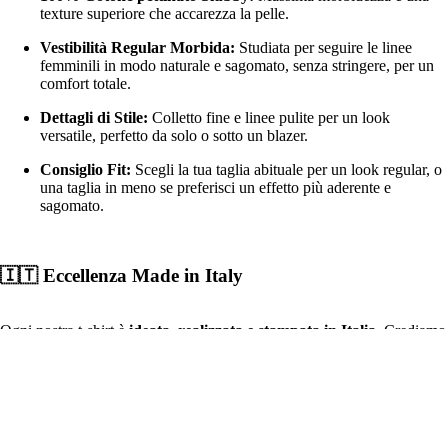
texture superiore che accarezza la pelle.
Vestibilità Regular Morbida:
Studiata per seguire le linee
femminili in modo naturale e sagomato, senza stringere, per un
comfort totale.
Dettagli di Stile:
Colletto fine e linee pulite per un look
versatile, perfetto da solo o sotto un blazer.
Consiglio Fit:
Scegli la tua taglia abituale per un look regular, o
una taglia in meno se preferisci un effetto più aderente e
sagomato.
🇮🇹 Eccellenza Made in Italy
Ogni nostra t-shirt è
ideata, realizzata e stampata in Italia
. Crediamo
nel lavoro artigianale: seguiamo personalmente ogni fase della
produzione per garantirti un capo resistente, curato e unico, proprio
come te.
€26,90
🧼 Istruzioni per la Cura