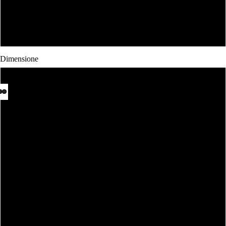
Bianco
Nero
Dimensione
Body 0-3 Mesi
Body 3-6 mesi
Body 6-12 mesi
Body 12-18 mesi
1-2 Anni
3-4 anni