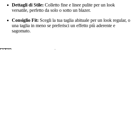
Dettagli di Stile:
Colletto fine e linee pulite per un look
versatile, perfetto da solo o sotto un blazer.
Consiglio Fit:
Scegli la tua taglia abituale per un look regular, o
una taglia in meno se preferisci un effetto più aderente e
sagomato.
🇮🇹 Eccellenza Made in Italy
Ogni nostra t-shirt è
ideata, realizzata e stampata in Italia
. Crediamo
€26,90
nel lavoro artigianale: seguiamo personalmente ogni fase della
produzione per garantirti un capo resistente, curato e unico, proprio
come te.
🧼 Istruzioni per la Cura
Per mantenere la tua
MsG StayStrong
perfetta nel tempo: