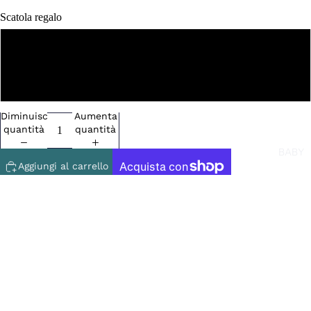
Scatola regalo
NO
SI
Diminuisci
Aumenta
quantità
quantità
BABY
Aggiungi al carrello
Altre opzioni di pagamento
✨ Qualità e Stile
€26,90
100% Cotone pettinato Slubby
: comfort e texture superiore.
Dettagli Fashion
: colletto basso (1,2 cm) e maniche con risvolto
cucito.