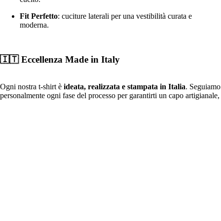
Fit Perfetto
: cuciture laterali per una vestibilità curata e
moderna.
🇮🇹 Eccellenza Made in Italy
Ogni nostra t-shirt è
ideata, realizzata e stampata in Italia
. Seguiamo
personalmente ogni fase del processo per garantirti un capo artigianale,
resistente e curato in ogni minimo dettaglio.
🧼 Istruzioni per il Lavaggio
€26,90
Per far durare il tuo capo
MsG StayStrong
nel tempo:
Lavaggio:
In lavatrice a max
30 °C
(ciclo normale).
Stiro:
Al rovescio, temperatura bassa (max
110 °C
), senza
vapore.