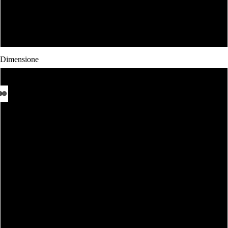
Bianco
Bianca Donna
Dimensione
Body 0-3 Mesi
Body 3-6 mesi
Body 6-12 mesi
Body 12-18 mesi
1-2 Anni
3-4 anni