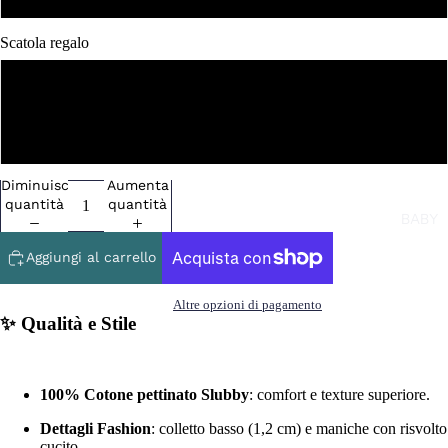
Scatola regalo
NO
SI
Diminuisci
Aumenta
quantità
quantità
BABY
Aggiungi al carrello
Altre opzioni di pagamento
✨ Qualità e Stile
100% Cotone pettinato Slubby
: comfort e texture superiore.
Dettagli Fashion
: colletto basso (1,2 cm) e maniche con risvolto
cucito.