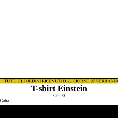
TUTTI GLI ORDINI RICEVUTI DAL GIORNO
07
VERRANNO
T-shirt Einstein
€26,90
Color
Bianco