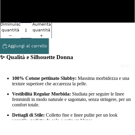
SI
Diminuisci
Aumenta
quantità
quantità
Aggiungi al carrello
✨ Qualità e Silhouette Donna
BABY
100% Cotone pettinato Slubby:
Massima morbidezza e una
texture superiore che accarezza la pelle.
Vestibilità Regular Morbida:
Studiata per seguire le linee
femminili in modo naturale e sagomato, senza stringere, per un
comfort totale.
Dettagli di Stile:
Colletto fine e linee pulite per un look
versatile, perfetto da solo o sotto un blazer.
Consiglio Fit:
Scegli la tua taglia abituale per un look regular, o