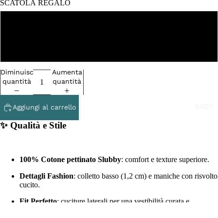
SCATOLA REGALO
NO
SI
Diminuisci
Aumenta
quantità
quantità
BABY
Aggiungi al carrello
✨ Qualità e Stile
100% Cotone pettinato Slubby
: comfort e texture superiore.
Dettagli Fashion
: colletto basso (1,2 cm) e maniche con risvolto
cucito.
Fit Perfetto
: cuciture laterali per una vestibilità curata e
moderna.