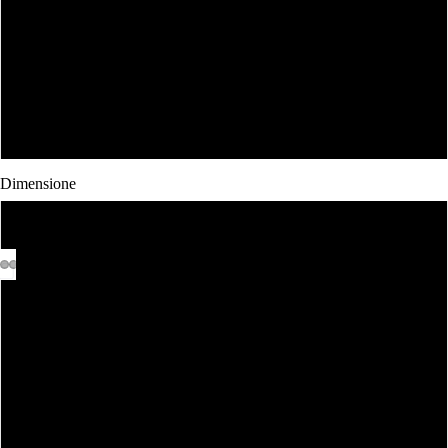
Nero
Bianca Donna
Nera Donna
Dimensione
Body 0-3 Mesi
Body 3-6 mesi
Body 6-12 mesi
Body 12-18 mesi
1-2 Anni