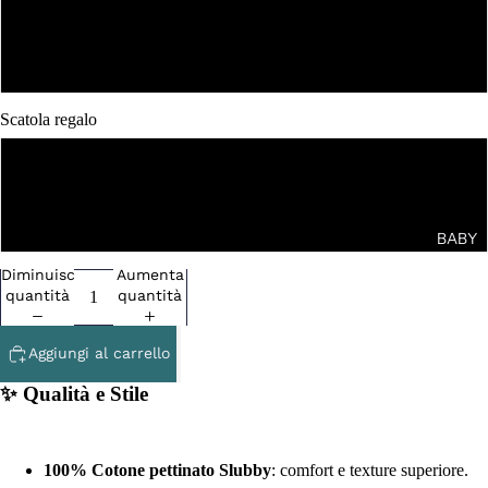
XL
XXL
Scatola regalo
NO
SI
BABY
Diminuisci
Aumenta
quantità
quantità
Aggiungi al carrello
✨ Qualità e Stile
100% Cotone pettinato Slubby
: comfort e texture superiore.