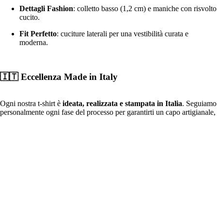
Dettagli Fashion
: colletto basso (1,2 cm) e maniche con risvolto
cucito.
Fit Perfetto
: cuciture laterali per una vestibilità curata e
moderna.
🇮🇹 Eccellenza Made in Italy
Ogni nostra t-shirt è
ideata, realizzata e stampata in Italia
. Seguiamo
personalmente ogni fase del processo per garantirti un capo artigianale,
resistente e curato in ogni minimo dettaglio.
🧼 Istruzioni per il Lavaggio
€26,90
Per far durare il tuo capo
MsG StayStrong
nel tempo:
Lavaggio:
In lavatrice a max
30 °C
(ciclo normale).