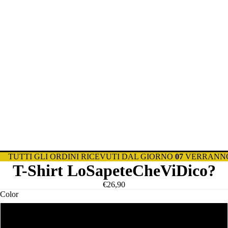
TUTTI GLI ORDINI RICEVUTI DAL GIORNO
07
VERRANNO
T-Shirt LoSapeteCheViDico?
€26,90
Color
Bianco