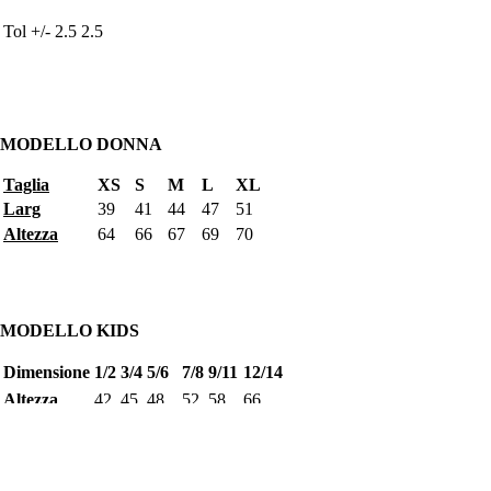
Tol +/- 2.5 2.5
MODELLO DONNA
Taglia
XS
S
M
L
XL
Larg
39
41
44
47
51
Altezza
64
66
67
69
70
MODELLO KIDS
Dimensione
1/2
3/4
5/6
7/8
9/11
12/14
Altezza
42
45
48
52
58
66
Larghezza
29
31
34,5
38
40,5
44
€26,90