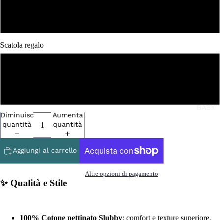
XXL
Scatola regalo
NO
SI
BABY
Diminuisci
Aumenta
quantità
quantità
Aggiungi al carrello
Altre opzioni di pagamento
✨ Qualità e Stile
100% Cotone pettinato Slubby
: comfort e texture superiore.