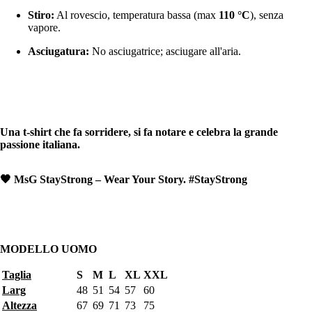
Stiro:
Al rovescio, temperatura bassa (max
110 °C
), senza
vapore.
Asciugatura:
No asciugatrice; asciugare all'aria.
Una t-shirt che fa sorridere, si fa notare e celebra la grande
passione italiana.
🖤 MsG StayStrong – Wear Your Story. #StayStrong
MODELLO UOMO
Taglia
S
M
L
XL
XXL
Larg
48
51
54
57
60
Altezza
67
69
71
73
75