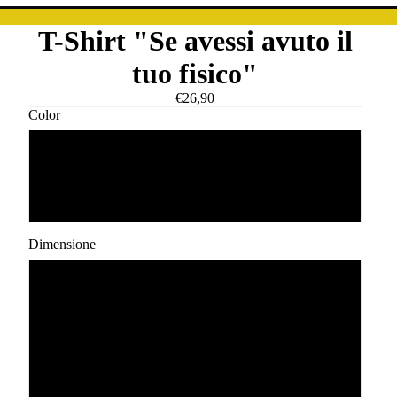
T-Shirt "Se avessi avuto il
tuo fisico"
€26,90
Color
Bianco
Nero
Dimensione
Body 0-3 Mesi
Body 3-6 mesi
Body 6-12 mesi