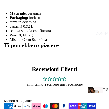
T-S
Materiale:
ceramica
SP
Packaging:
incluso
tazza in ceramica
capacità 0,32 L
scatola singola con finestra
DONNA
Peso: 0,347 kg
Misure: Ø cm 8xh9,5 ca
Ti potrebbero piacere
Recensioni Clienti
Sii il primo a scrivere una recensione
T-S
CA
L
Metodi di pagamento
DO