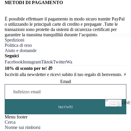
METODI DI PAGAMENTO
T
S
È possibile effettuare il pagamento in modo sicuro tramite PayPal
o utilizzando le principali carte di credito e prepagate .Tutte le
L
transazioni sono protette da sistemi di sicurezza certificati per
A
garantire la massima tranquillità durante l’acquisto.
COLLEZIO
F
Spedizioni
Politica di reso
D
Aiuto e domande
N
Seguici
Facebook
Instagram
Tiktok
Twitter
Wa
10% di sconto per te!
🎁
Iscriviti alla newsletter e ricevi subito il tuo regalo di benvenuto. ⚡️
Email
LIN
Iscriviti
"MA
IN I
Menu footer
Cerca
Norme sui rimborsi