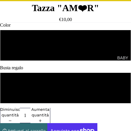
Tazza "AM❤️R"
€10,00
Color
Tazza bianca
Tazza Magica
BABY
Busta regalo
No
Si
Diminuisci
Aumenta
quantità
quantità
Aggiungi al carrello