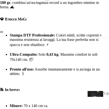
180 gr
, combina un'asciugatura record a un ingombro minimo in
borsa. 🌊
💎 Il tocco MsG:
Stampa DTF Professionale:
Colori nitidi, scritte coprenti e
UOMO
massima resistenza ai lavaggi. La tua frase preferita non si
spacca e non sbiadisce. ⚡
Ultra-Compatto:
Solo
0,43 kg
. Massimo comfort in soli
70x140 cm. 📦
Pronto all'uso:
Assorbe istantaneamente e si asciuga in un
attimo. 💧
📝 In breve:
T-S
CA
L
Misure:
70 x 140 cm ca.