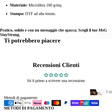
Materiale:
Microfibra 180 g/mq.
T-S
Stampa:
DTF ad alta tenuta.
SP
Pratico, solido e con un messaggio che spacca. Scegli il tuo MsG
DONNA
StayStrong.
Ti potrebbero piacere
Recensioni Clienti
Sii il primo a scrivere una recensione
T-S
Metodi di pagamento
CA
L
METODI DI PAGAMENTO
DO