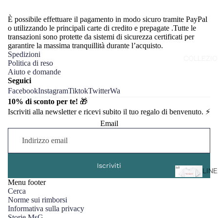
È possibile effettuare il pagamento in modo sicuro tramite PayPal
T
o utilizzando le principali carte di credito e prepagate .Tutte le
S
transazioni sono protette da sistemi di sicurezza certificati per
L
garantire la massima tranquillità durante l’acquisto.
A
Spedizioni
COLLEZIO
Politica di reso
F
Aiuto e domande
D
Seguici
N
Facebook
Instagram
Tiktok
Twitter
Wa
10% di sconto per te!
🎁
Iscriviti alla newsletter e ricevi subito il tuo regalo di benvenuto. ⚡️
Email
Iscriviti
LIN
"MA
Menu footer
Cerca
IN I
Norme sui rimborsi
Informativa sulla privacy
Storie MsG