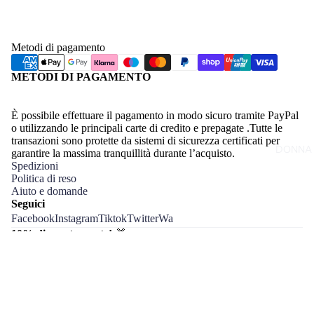
Metodi di pagamento
METODI DI PAGAMENTO
È possibile effettuare il pagamento in modo sicuro tramite PayPal
o utilizzando le principali carte di credito e prepagate .Tutte le
transazioni sono protette da sistemi di sicurezza certificati per
DONNA
garantire la massima tranquillità durante l’acquisto.
Spedizioni
Politica di reso
Aiuto e domande
Seguici
Facebook
Instagram
Tiktok
Twitter
Wa
10% di sconto per te!
🎁
Iscriviti alla newsletter e ricevi subito il tuo regalo di benvenuto. ⚡️
Email
€14,90