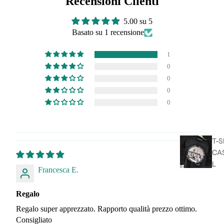
Recensioni Clienti
5.00 su 5
Basato su 1 recensione
1
0
0
0
0
T-S
CA
L
Francesca E.
T-S
Regalo
SP
Regalo super apprezzato. Rapporto qualità prezzo ottimo.
Consigliato